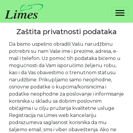
Zaštita privatnosti podataka
Da bismo uspešno obradili Vašu narudžbinu
potrebni su nam Vaše ime i prezime, adresa, e-
mail i telefon. Uz pomoć tih podataka bićemo u
mogućnosti da Vam isporučimo željenu robu,
kao i da Vas obavestimo o trenutnom statusu
narudžbine. Prikupljamo samo neophodne,
osnovne podatke o kupcima/korisnicima i
podatke neophodne za poslovanje i informisanje
korisnika u skladu sa dobrim poslovnim
običajima i u cilju pružanja kvalitetne usluge.
Registracija na Limes web kancelariju
podrazumeva saglasnost korisnika da mu
šaljemo email, sms i viber obaveštenja. Ako ne