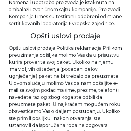
Namena i upotreba proizvoda je istaknuta na
ambalaži i zvaničnom sajtu kompanije. Proizvodi
Kompanije Limes su testirani i odobreni od strane
sertifikovanih laboratorija Evropske zajednice.
Opšti uslovi prodaje
Opšti uslovi prodaje Politika reklamacija Prilikom
preuzimanja pošiljke molimo Vas da u prisustvu
kurira proverite svoj paket. Ukoliko na njemu
ima vidljivih oštećenja (pocepani delovi i
ugnječenje) paket ne bi trebalo da preuzmete.
U ovom slučaju molimo Vas da nam pošaljite e-
mail sa svojim podacima (ime, prezime, telefon) i
navedete razlog zbog koga ste odbili da
preuzmete paket. U najkraćem mogućem roku
obavestićemo Vas o daljem postupanju. Ukoliko
ste primili pošiljku i nakon otvaranja iste
ustanovili da isporučena roba ne odgovara