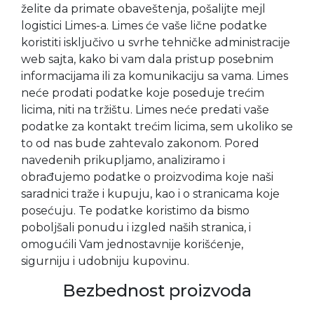
želite da primate obaveštenja, pošalijte mejl
logistici Limes-a. Limes će vaše lične podatke
koristiti isključivo u svrhe tehničke administracije
web sajta, kako bi vam dala pristup posebnim
informacijama ili za komunikaciju sa vama. Limes
neće prodati podatke koje poseduje trećim
licima, niti na tržištu. Limes neće predati vaše
podatke za kontakt trećim licima, sem ukoliko se
to od nas bude zahtevalo zakonom. Pored
navedenih prikupljamo, analiziramo i
obrađujemo podatke o proizvodima koje naši
saradnici traže i kupuju, kao i o stranicama koje
posećuju. Te podatke koristimo da bismo
poboljšali ponudu i izgled naših stranica, i
omogućili Vam jednostavnije korišćenje,
sigurniju i udobniju kupovinu.
Bezbednost proizvoda