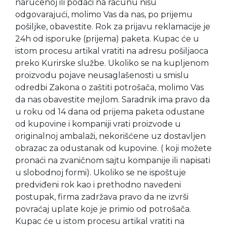
naručenoj ili podaci na računu nisu
odgovarajući, molimo Vas da nas, po prijemu
pošiljke, obavestite. Rok za prijavu reklamacije je
24h od isporuke (prijema) paketa. Kupac će u
istom procesu artikal vratiti na adresu pošiljaoca
preko Kurirske službe. Ukoliko se na kupljenom
proizvodu pojave neusaglašenosti u smislu
odredbi Zakona o zaštiti potrošača, molimo Vas
da nas obavestite mejlom. Saradnik ima pravo da
u roku od 14 dana od prijema paketa odustane
od kupovine i kompaniji vrati proizvode u
originalnoj ambalaži, nekorišćene uz dostavljen
obrazac za odustanak od kupovine. ( koji možete
pronaći na zvaničnom sajtu kompanije ili napisati
u slobodnoj formi). Ukoliko se ne ispoštuje
predviđeni rok kao i prethodno navedeni
postupak, firma zadržava pravo da ne izvrši
povraćaj uplate koje je primio od potrošača.
Kupac će u istom procesu artikal vratiti na