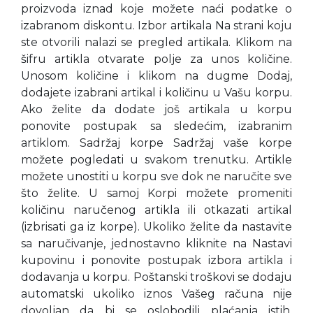
proizvoda iznad koje možete naći podatke o
izabranom diskontu. Izbor artikala Na strani koju
ste otvorili nalazi se pregled artikala. Klikom na
šifru artikla otvarate polje za unos količine.
Unosom količine i klikom na dugme Dodaj,
dodajete izabrani artikal i količinu u Vašu korpu.
Ako želite da dodate još artikala u korpu
ponovite postupak sa sledećim, izabranim
artiklom. Sadržaj korpe Sadržaj vaše korpe
možete pogledati u svakom trenutku. Artikle
možete unostiti u korpu sve dok ne naručite sve
što želite. U samoj Korpi možete promeniti
količinu naručenog artikla ili otkazati artikal
(izbrisati ga iz korpe). Ukoliko želite da nastavite
sa naručivanje, jednostavno kliknite na Nastavi
kupovinu i ponovite postupak izbora artikla i
dodavanja u korpu. Poštanski troškovi se dodaju
automatski ukoliko iznos Vašeg računa nije
dovoljan da bi se oslobodili plaćanja istih.