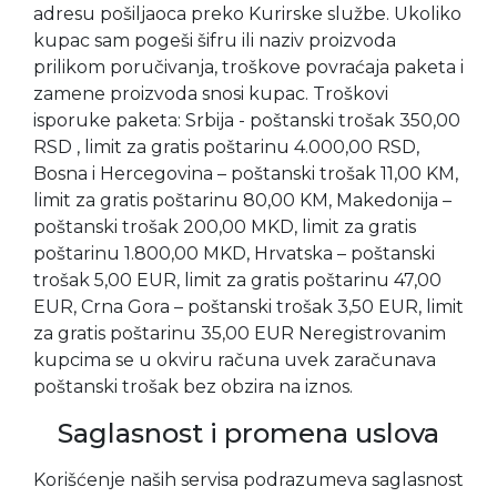
adresu pošiljaoca preko Kurirske službe. Ukoliko
kupac sam pogeši šifru ili naziv proizvoda
prilikom poručivanja, troškove povraćaja paketa i
zamene proizvoda snosi kupac. Troškovi
isporuke paketa: Srbija - poštanski trošak 350,00
RSD , limit za gratis poštarinu 4.000,00 RSD,
Bosna i Hercegovina – poštanski trošak 11,00 KM,
limit za gratis poštarinu 80,00 KM, Makedonija –
poštanski trošak 200,00 MKD, limit za gratis
poštarinu 1.800,00 MKD, Hrvatska – poštanski
trošak 5,00 EUR, limit za gratis poštarinu 47,00
EUR, Crna Gora – poštanski trošak 3,50 EUR, limit
za gratis poštarinu 35,00 EUR Neregistrovanim
kupcima se u okviru računa uvek zaračunava
poštanski trošak bez obzira na iznos.
Saglasnost i promena uslova
Korišćenje naših servisa podrazumeva saglasnost