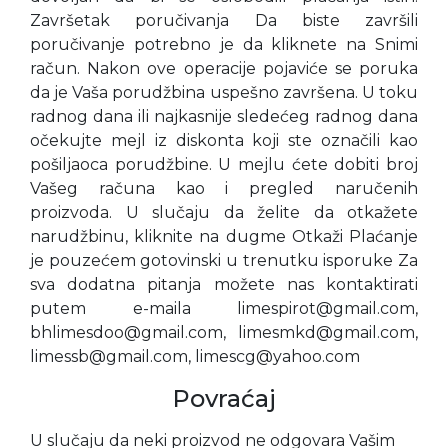
Završetak poručivanja Da biste završili
poručivanje potrebno je da kliknete na Snimi
račun. Nakon ove operacije pojaviće se poruka
da je Vaša porudžbina uspešno završena. U toku
radnog dana ili najkasnije sledećeg radnog dana
očekujte mejl iz diskonta koji ste označili kao
pošiljaoca porudžbine. U mejlu ćete dobiti broj
Vašeg računa kao i pregled naručenih
proizvoda. U slučaju da želite da otkažete
narudžbinu, kliknite na dugme Otkaži Plaćanje
je pouzećem gotovinski u trenutku isporuke Za
sva dodatna pitanja možete nas kontaktirati
putem e-maila limespirot@gmail.com,
bhlimesdoo@gmail.com, limesmkd@gmail.com,
limessb@gmail.com, limescg@yahoo.com
Povraćaj
U slučaju da neki proizvod ne odgovara Vašim