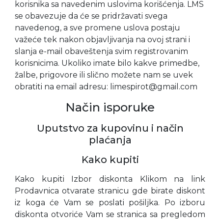
korisnika sa navedenim uslovima korišćenja. LMS
se obavezuje da će se pridržavati svega
navedenog, a sve promene uslova postaju
važeće tek nakon objavljivanja na ovoj strani i
slanja e-mail obaveštenja svim registrovanim
korisnicima. Ukoliko imate bilo kakve primedbe,
žalbe, prigovore ili slično možete nam se uvek
obratiti na email adresu: limespirot@gmail.com
Način isporuke
Uputstvo za kupovinu i način
plaćanja
Kako kupiti
Kako kupiti Izbor diskonta Klikom na link
Prodavnica otvarate stranicu gde birate diskont
iz koga će Vam se poslati pošiljka. Po izboru
diskonta otvoriće Vam se stranica sa pregledom